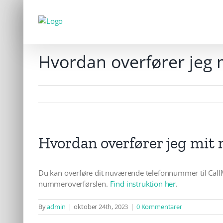
Skip
to
content
Hvordan overfører jeg
Hvordan overfører jeg mit
Du kan overføre dit nuværende telefonnummer til CallM
nummeroverførslen.
Find instruktion her
.
By
admin
|
oktober 24th, 2023
|
0 Kommentarer